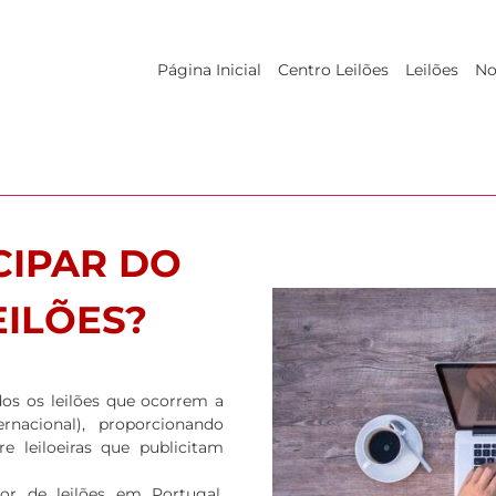
Página Inicial
Centro Leilões
Leilões
No
CIPAR DO
EILÕES?
odos os leilões que ocorrem a
ernacional), proporcionando
e leiloeiras que publicitam
or de leilões em Portugal,