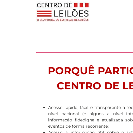
Skip
to
content
PORQUÊ PARTI
CENTRO DE L
Acesso rápido, fácil e transparente a t
nível nacional (e alguns a nível int
informação fidedigna e atualizada sobr
eventos de forma recorrente;
Acesso a informação útil sobre o set