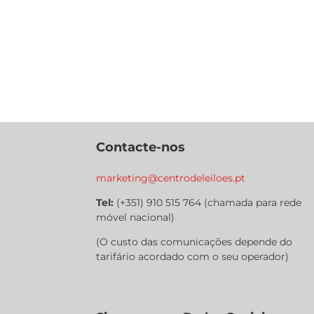
Contacte-nos
marketing@centrodeleiloes.pt
Tel:
(+351) 910 515 764 (chamada para rede
móvel nacional)
(O custo das comunicações depende do
tarifário acordado com o seu operador)